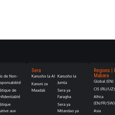
Sera
Regions | 
Mabara
is de Non-
Kanusho la AI
Kanusho la
Global (EN)
sponsabilité
Jumla
Kanuni za
CIS (RU/UZ)
litique de
Maadali
Sera ya
nfidentialité
Faragha
Africa
(EN/FR/SW)
litique
Sera ya
lative aux
Mitandao ya
Asia