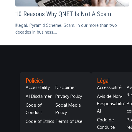
10 Reasons Why QNET Is Not A Scam
Illegal. Pyramid Scheme. Scam. In our more than two
decades in business,…
Policies
Légal
Accessibility
Disclaimer
Accessibilité
Av
Re
AI Disclaimer
Privacy Policy
Avis de Non-
Responsabilté
Po
Code of
Social Media
AI
co
Conduct
Policy
Code de
Po
Code of Ethics
Terms of Use
Conduite
re