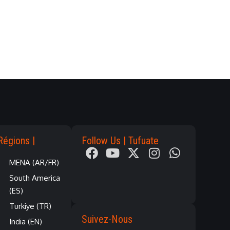
Régions |
Follow Us | Tufuate
MENA (AR/FR)
South America
(ES)
Turkiye (TR)
Suivez-Nous
India (EN)